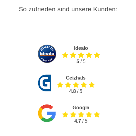
So zufrieden sind unsere Kunden:
Idealo
5
/ 5
Geizhals
4.8
/ 5
Google
4.7
/ 5