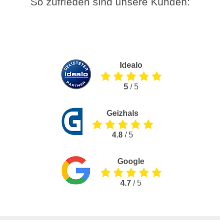
So zufrieden sind unsere Kunden:
Idealo
5
/ 5
Geizhals
4.8
/ 5
Google
4.7
/ 5