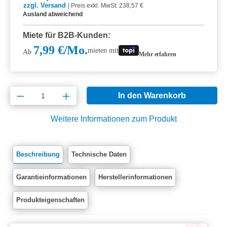
zzgl. Versand
|
Preis exkl. MwSt: 238,57 €
Ausland abweichend
Miete für B2B-Kunden:
7,99 €/Mo.
mieten mit
Ab
Mehr erfahren
Produkt Anzahl: Gib den gewünschten Wert e
In den Warenkorb
Weitere Informationen zum Produkt
Beschreibung
Technische Daten
Garantieinformationen
Herstellerinformationen
Produkteigenschaften