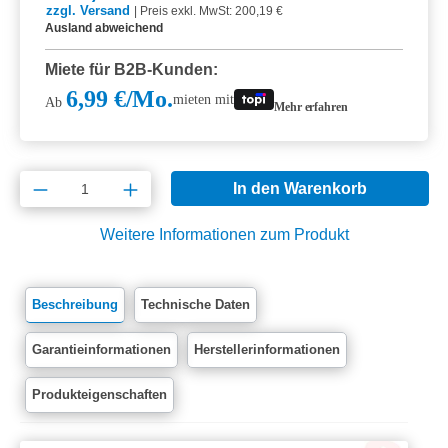
zzgl. Versand
|
Preis exkl. MwSt: 200,19 €
Ausland abweichend
Miete für B2B-Kunden:
6,99 €/Mo.
mieten mit
Ab
Mehr erfahren
Produkt Anzahl: Gib den gewünschten Wert e
In den Warenkorb
Weitere Informationen zum Produkt
Beschreibung
Technische Daten
Garantieinformationen
Herstellerinformationen
Produkteigenschaften