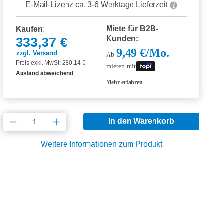
E-Mail-Lizenz ca. 3-6 Werktage Lieferzeit
Miete für B2B-
Kaufen:
Kunden:
333,37 €
9,49 €/Mo.
zzgl. Versand
Ab
Preis exkl. MwSt: 280,14 €
mieten mit
Ausland abweichend
Mehr erfahren
Produkt Anzahl: Gib den gewünschten Wert
In den Warenkorb
Weitere Informationen zum Produkt