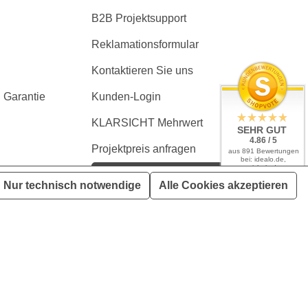
B2B Projektsupport
Reklamationsformular
Kontaktieren Sie uns
 Garantie
Kunden-Login
KLARSICHT Mehrwert
SEHR GUT
4.86 / 5
Projektpreis anfragen
aus 891 Bewertungen
bei: idealo.de,
geizhals.de,
Kaufvertrag widerrufen
google.com,
Nur technisch notwendige
Alle Cookies akzeptieren
shopvote.de
en, wenn nicht anders angegeben
tliches Zubehör zeigen. Ausschlaggebend ist immer der Lieferumfang
er ist ausgeschlossen.