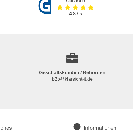
Geizhals
4.8
/ 5
Geschäftskunden / Behörden
b2b@klarsicht-it.de
iches
Informationen