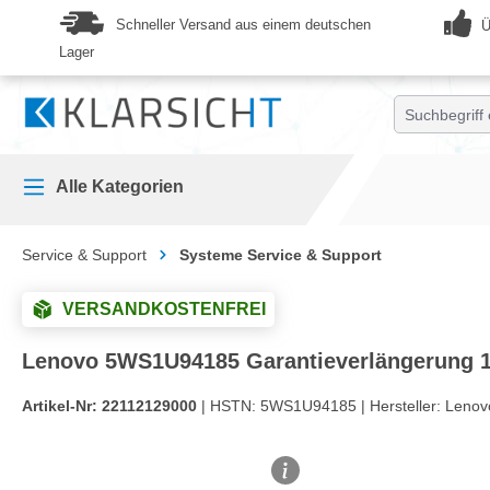
springen
Zur Hauptnavigation springen
Schneller Versand aus einem deutschen
Ü
Lager
Alle Kategorien
Service & Support
Systeme Service & Support
VERSANDKOSTENFREI
Lenovo 5WS1U94185 Garantieverlängerung 1 
Artikel-Nr:
22112129000
| HSTN:
5WS1U94185 |
Hersteller:
Lenov