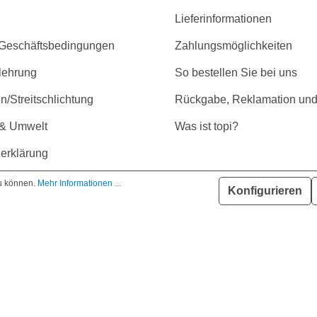
Lieferinformationen
 Geschäftsbedingungen
Zahlungsmöglichkeiten
lehrung
So bestellen Sie bei uns
/Streitschlichtung
Rückgabe, Reklamation und
 & Umwelt
Was ist topi?
erklärung
r Barrierefreiheit
zu können.
Mehr Informationen ...
Konfigurieren
GMBH | * Alle Preise inkl. gesetzl. Mehrwertsteuer zzgl. Versandkost
n Dritten zur Verfügung gestellt und können teilweise optional erhäl
ng. Eine Haftung auf Richtigkeit der technischen Daten und Datenblätt