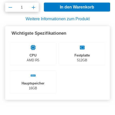
Produkt Anzahl: Gib den gewünschten Wert e
In den Warenkorb
Weitere Informationen zum Produkt
Wichtigste Spezifikationen
CPU
Festplatte
AMD R5
512GB
Hauptspeicher
16GB