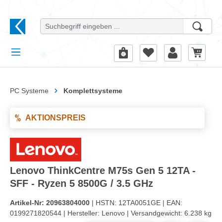
alt springen
PC Systeme
Komplettsysteme
AKTIONSPREIS
Lenovo ThinkCentre M75s Gen 5 12TA -
SFF - Ryzen 5 8500G / 3.5 GHz
Artikel-Nr:
20963804000
| HSTN:
12TA0051GE |
EAN:
0199271820544 |
Hersteller:
Lenovo |
Versandgewicht:
6.238 kg