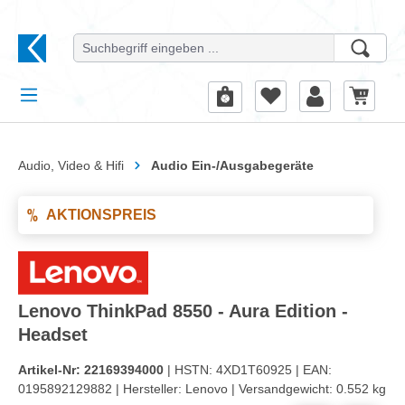
alt springen
Audio, Video & Hifi
Audio Ein-/Ausgabegeräte
AKTIONSPREIS
Lenovo ThinkPad 8550 - Aura Edition -
Headset
Artikel-Nr:
22169394000
| HSTN:
4XD1T60925 |
EAN:
0195892129882 |
Hersteller:
Lenovo |
Versandgewicht:
0.552 kg