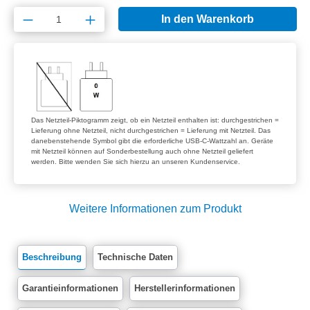
Produkt Anzahl: Gib den gewünschten Wert e
In den Warenkorb
Das Netzteil-Piktogramm zeigt, ob ein Netzteil enthalten ist: durchgestrichen =
Lieferung ohne Netzteil, nicht durchgestrichen = Lieferung mit Netzteil. Das
danebenstehende Symbol gibt die erforderliche USB-C-Wattzahl an. Geräte
mit Netzteil können auf Sonderbestellung auch ohne Netzteil geliefert
werden. Bitte wenden Sie sich hierzu an unseren Kundenservice.
Weitere Informationen zum Produkt
Beschreibung
Technische Daten
Garantieinformationen
Herstellerinformationen