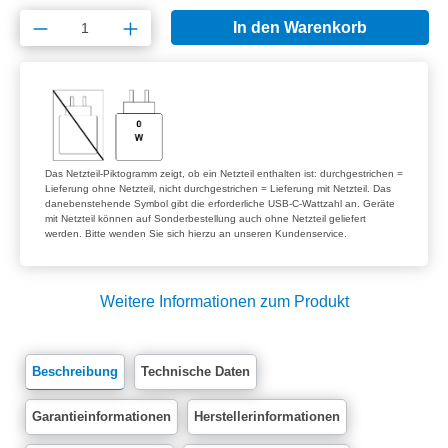
Produkt Anzahl: Gib den gewünschten Wert e
In den Warenkorb
Das Netzteil-Piktogramm zeigt, ob ein Netzteil enthalten ist: durchgestrichen =
Lieferung ohne Netzteil, nicht durchgestrichen = Lieferung mit Netzteil. Das
danebenstehende Symbol gibt die erforderliche USB-C-Wattzahl an. Geräte
mit Netzteil können auf Sonderbestellung auch ohne Netzteil geliefert
werden. Bitte wenden Sie sich hierzu an unseren Kundenservice.
Weitere Informationen zum Produkt
Beschreibung
Technische Daten
Garantieinformationen
Herstellerinformationen