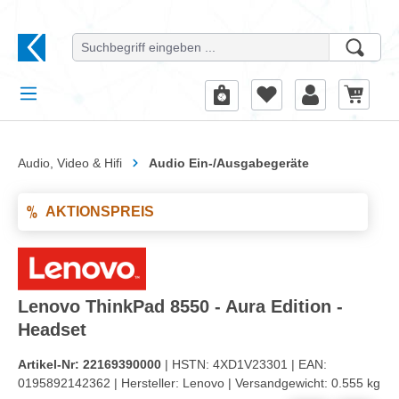
alt springen
Audio, Video & Hifi
Audio Ein-/Ausgabegeräte
AKTIONSPREIS
Lenovo ThinkPad 8550 - Aura Edition -
Headset
Artikel-Nr:
22169390000
| HSTN:
4XD1V23301 |
EAN:
0195892142362 |
Hersteller:
Lenovo |
Versandgewicht:
0.555 kg