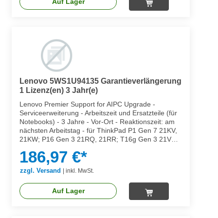
Auf Lager
Lenovo 5WS1U94135 Garantieverlängerung
1 Lizenz(en) 3 Jahr(e)
Lenovo Premier Support for AIPC Upgrade -
Serviceerweiterung - Arbeitszeit und Ersatzteile (für
Notebooks) - 3 Jahre - Vor-Ort - Reaktionszeit: am
nächsten Arbeitstag - für ThinkPad P1 Gen 7 21KV,
21KW; P16 Gen 3 21RQ, 21RR; T16g Gen 3 21V5,
21V6; T1g Gen 8 21TE
186,97 €*
zzgl. Versand
|
inkl. MwSt.
Auf Lager