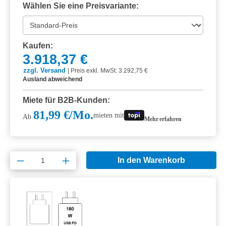
Wählen Sie eine Preisvariante:
Kaufen:
3.918,37 €
zzgl. Versand
|
Preis exkl. MwSt: 3.292,75 €
Ausland abweichend
Miete für B2B-Kunden:
81,99 €/Mo.
mieten mit
Ab
Mehr erfahren
Produkt Anzahl: Gib den gewünschten Wert e
In den Warenkorb