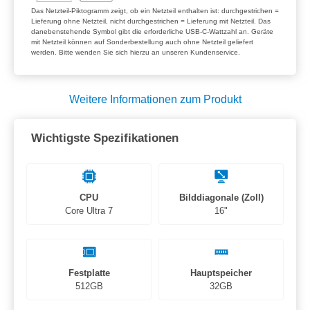
Das Netzteil-Piktogramm zeigt, ob ein Netzteil enthalten ist: durchgestrichen =
Lieferung ohne Netzteil, nicht durchgestrichen = Lieferung mit Netzteil. Das
danebenstehende Symbol gibt die erforderliche USB-C-Wattzahl an. Geräte
mit Netzteil können auf Sonderbestellung auch ohne Netzteil geliefert
werden. Bitte wenden Sie sich hierzu an unseren Kundenservice.
Weitere Informationen zum Produkt
Wichtigste Spezifikationen
CPU
Bilddiagonale (Zoll)
Core Ultra 7
16"
Festplatte
Hauptspeicher
512GB
32GB