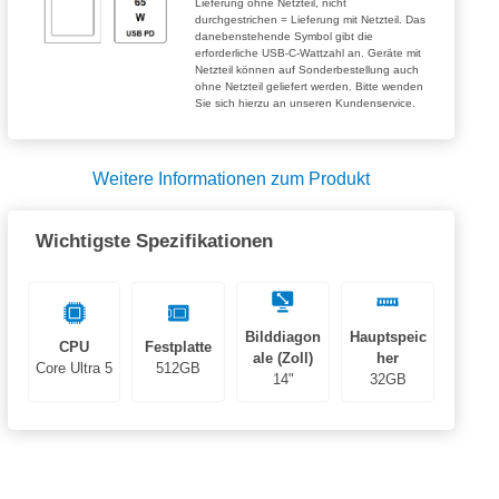
Lieferung ohne Netzteil, nicht
durchgestrichen = Lieferung mit Netzteil. Das
danebenstehende Symbol gibt die
erforderliche USB-C-Wattzahl an. Geräte mit
Netzteil können auf Sonderbestellung auch
ohne Netzteil geliefert werden. Bitte wenden
Sie sich hierzu an unseren Kundenservice.
Weitere Informationen zum Produkt
Wichtigste Spezifikationen
Bilddiagon
Hauptspeic
CPU
Festplatte
ale (Zoll)
her
Core Ultra 5
512GB
14"
32GB