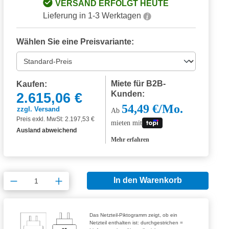
VERSAND ERFOLGT HEUTE
Lieferung in 1-3 Werktagen
Wählen Sie eine Preisvariante:
Miete für B2B-
Kaufen:
Kunden:
2.615,06 €
54,49 €/Mo.
zzgl. Versand
Ab
Preis exkl. MwSt: 2.197,53 €
mieten mit
Ausland abweichend
Mehr erfahren
Produkt Anzahl: Gib den gewünschten Wert
In den Warenkorb
Das Netzteil-Piktogramm zeigt, ob ein
Netzteil enthalten ist: durchgestrichen =