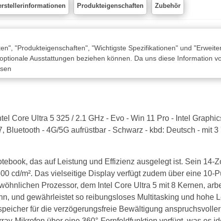
rstellerinformationen
Produkteigenschaften
Zubehör
n", "Produkteigenschaften", "Wichtigste Spezifikationen" und "Erweite
 optionale Ausstattungen beziehen können. Da uns diese Information von
ssen
el Core Ultra 5 325 / 2.1 GHz - Evo - Win 11 Pro - Intel Grap
, Bluetooth - 4G/5G aufrüstbar - Schwarz - kbd: Deutsch - mit 
ebook, das auf Leistung und Effizienz ausgelegt ist. Sein 14-
 cd/m². Das vielseitige Display verfügt zudem über eine 10-Pu
wöhnlichen Prozessor, dem Intel Core Ultra 5 mit 8 Kernen, arbe
ann, und gewährleistet so reibungsloses Multitasking und hohe
icher für die verzögerungsfreie Bewältigung anspruchsvoller 
y-Mikrofon über eine 360°-Fernfeldfunktion verfügt, was es id