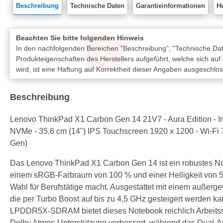
Beschreibung
Technische Daten
Garantieinformationen
He
Beachten Sie bitte folgenden Hinweis
In den nachfolgenden Bereichen "Beschreibung", "Technische Date
Produkteigenschaften des Herstellers aufgeführt, welche sich auf
wird, ist eine Haftung auf Korrektheit dieser Angaben ausgeschlo
Beschreibung
Lenovo ThinkPad X1 Carbon Gen 14 21V7 - Aura Edition - Int
NVMe - 35.6 cm (14") IPS Touchscreen 1920 x 1200 - Wi-Fi 7
Gen)
Das Lenovo ThinkPad X1 Carbon Gen 14 ist ein robustes Not
einem sRGB-Farbraum von 100 % und einer Helligkeit von 500
Wahl für Berufstätige macht. Ausgestattet mit einem außerge
die per Turbo Boost auf bis zu 4,5 GHz gesteigert werden k
LPDDR5X-SDRAM bietet dieses Notebook reichlich Arbeitsspe
Dolby Atmos-Unterstützung verbessert, während das Dual-Arra