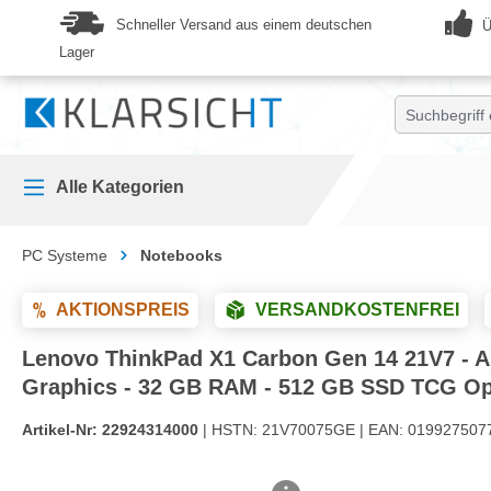
springen
Zur Hauptnavigation springen
Schneller Versand aus einem deutschen
Ü
Lager
Alle Kategorien
PC Systeme
Notebooks
AKTIONSPREIS
VERSANDKOSTENFREI
Lenovo ThinkPad X1 Carbon Gen 14 21V7 - Aura 
Graphics - 32 GB RAM - 512 GB SSD TCG Opa
Artikel-Nr:
22924314000
| HSTN:
21V70075GE |
EAN:
019927507