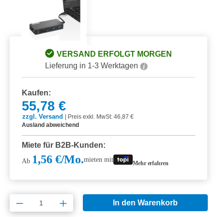
VERSAND ERFOLGT MORGEN
Lieferung in 1-3 Werktagen
Kaufen:
55,78 €
zzgl. Versand
|
Preis exkl. MwSt: 46,87 €
Ausland abweichend
Miete für B2B-Kunden:
1,56 €/Mo.
mieten mit
Ab
Mehr erfahren
Produkt Anzahl: Gib den gewünschten Wert e
In den Warenkorb