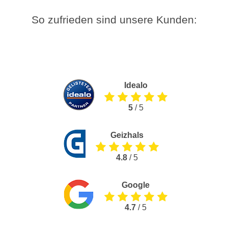
So zufrieden sind unsere Kunden:
Idealo
5
/ 5
Geizhals
4.8
/ 5
Google
4.7
/ 5