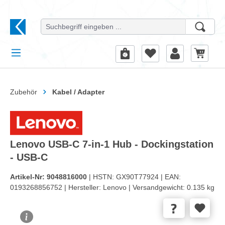
alt springen
Zubehör
Kabel / Adapter
Lenovo USB-C 7-in-1 Hub - Dockingstation
- USB-C
Artikel-Nr:
9048816000
| HSTN:
GX90T77924 |
EAN:
0193268856752 |
Hersteller:
Lenovo |
Versandgewicht:
0.135 kg