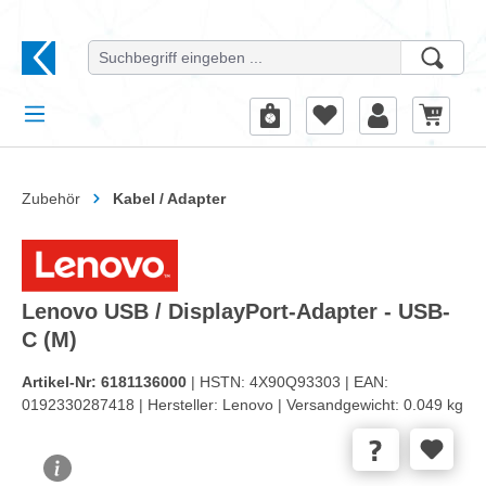
alt springen
Zubehör
Kabel / Adapter
Lenovo USB / DisplayPort-Adapter - USB-
C (M)
Artikel-Nr:
6181136000
| HSTN:
4X90Q93303 |
EAN:
0192330287418 |
Hersteller:
Lenovo |
Versandgewicht:
0.049 kg