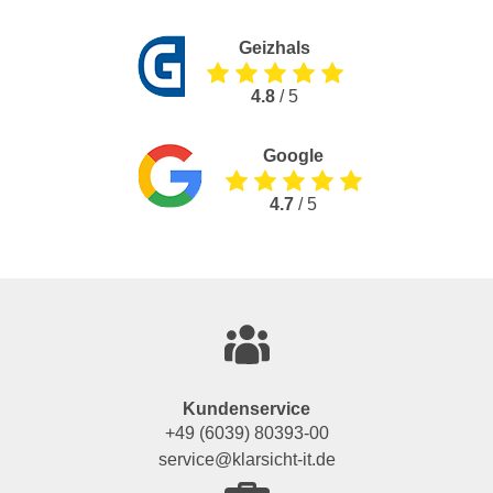
Geizhals
4.8
/ 5
Google
4.7
/ 5
Kundenservice
+49 (6039) 80393-00
service@klarsicht-it.de