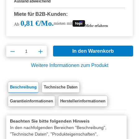
Ausland abweichend
Miete für B2B-Kunden:
0,81 €/Mo.
mieten mit
Ab
Mehr erfahren
Produkt Anzahl: Gib den gewünschten Wert e
In den Warenkorb
Weitere Informationen zum Produkt
Beschreibung
Technische Daten
Garantieinformationen
Herstellerinformationen
Beachten Sie bitte folgenden Hinweis
In den nachfolgenden Bereichen "Beschreibung",
"Technische Daten", "Produkteigenschaften",