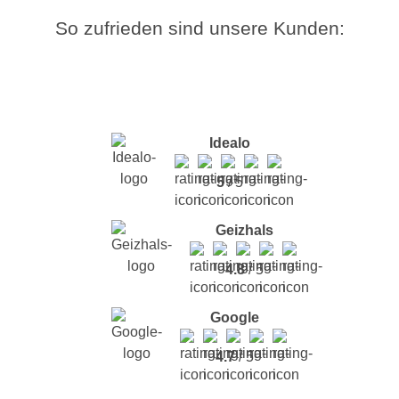
So zufrieden sind unsere Kunden:
Idealo
5
/ 5
Geizhals
4.8
/ 5
Google
4.7
/ 5