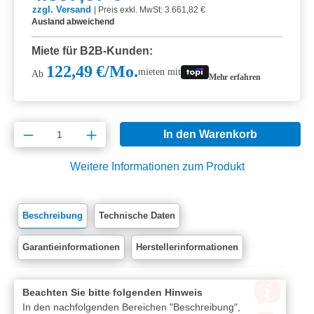
zzgl. Versand
|
Preis exkl. MwSt: 3.661,82 €
Ausland abweichend
Miete für B2B-Kunden:
122,49 €/Mo.
mieten mit
Ab
Mehr erfahren
Produkt Anzahl: Gib den gewünschten Wert e
In den Warenkorb
Weitere Informationen zum Produkt
Beschreibung
Technische Daten
Garantieinformationen
Herstellerinformationen
Beachten Sie bitte folgenden Hinweis
In den nachfolgenden Bereichen "Beschreibung",