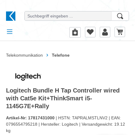
alt springen
Telekommunikation
Telefone
Logitech Bundle H Tap Controller wired
with Cat5e Kit+ThinkSmart i5-
1145G7E+Rally
Artikel-Nr:
17817431000
| HSTN:
TAPRALMSTLNV2 |
EAN:
0796554795218 |
Hersteller:
Logitech |
Versandgewicht:
19.12
kg