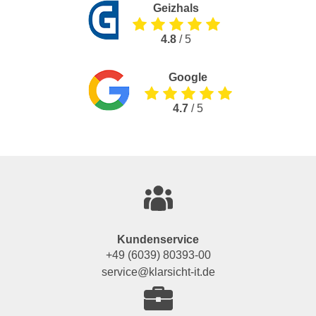
Geizhals
4.8
/ 5
Google
4.7
/ 5
Kundenservice
+49 (6039) 80393-00
service@klarsicht-it.de