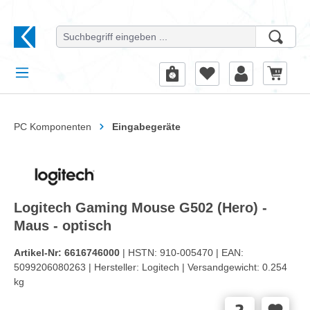
alt springen
PC Komponenten
Eingabegeräte
Logitech Gaming Mouse G502 (Hero) -
Maus - optisch
Artikel-Nr:
6616746000
| HSTN:
910-005470 |
EAN:
5099206080263 |
Hersteller:
Logitech |
Versandgewicht:
0.254
kg