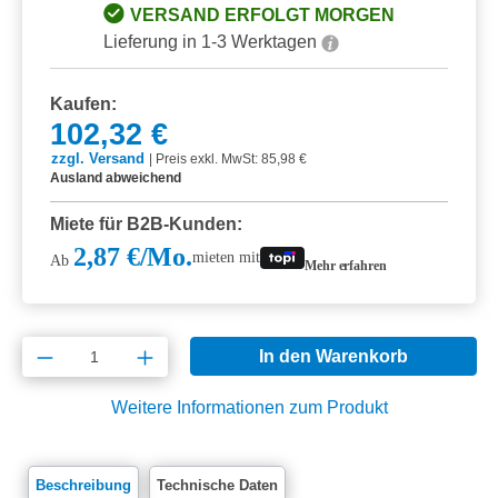
VERSAND ERFOLGT MORGEN
Lieferung in 1-3 Werktagen
Kaufen:
102,32 €
zzgl. Versand
|
Preis exkl. MwSt: 85,98 €
Ausland abweichend
Miete für B2B-Kunden:
2,87 €/Mo.
mieten mit
Ab
Mehr erfahren
Produkt Anzahl: Gib den gewünschten Wert e
In den Warenkorb
Weitere Informationen zum Produkt
Beschreibung
Technische Daten