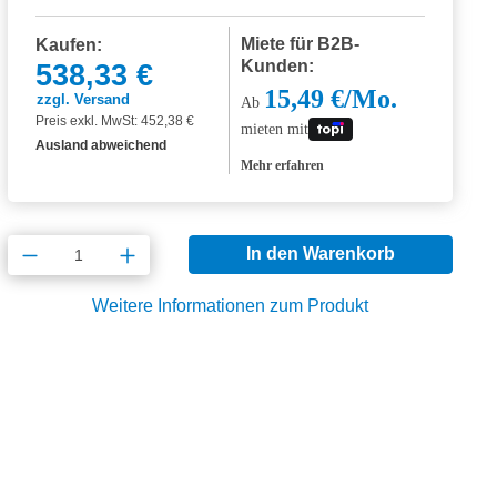
Miete für B2B-
Kaufen:
Kunden:
538,33 €
15,49 €/Mo.
zzgl. Versand
Ab
Preis exkl. MwSt: 452,38 €
mieten mit
Ausland abweichend
Mehr erfahren
Produkt Anzahl: Gib den gewünschten Wert
In den Warenkorb
Weitere Informationen zum Produkt