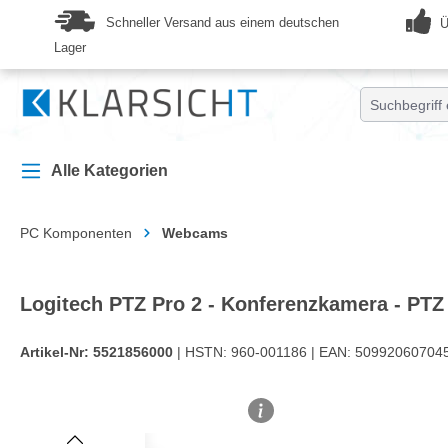
springen
Zur Hauptnavigation springen
Schneller Versand aus einem deutschen
Ü
Lager
Alle Kategorien
PC Komponenten
Webcams
Logitech PTZ Pro 2 - Konferenzkamera - PTZ
Artikel-Nr:
5521856000
| HSTN:
960-001186 |
EAN:
509920607045
Bildergalerie überspringen