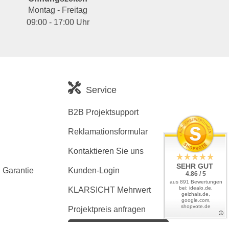
Montag - Freitag
09:00 - 17:00 Uhr
Service
B2B Projektsupport
Reklamationsformular
Kontaktieren Sie uns
SEHR GUT
 Garantie
Kunden-Login
4.86 / 5
aus 891 Bewertungen
bei: idealo.de,
KLARSICHT Mehrwert
geizhals.de,
google.com,
shopvote.de
Projektpreis anfragen
Kaufvertrag widerrufen