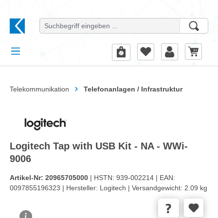
alt springen
Telekommunikation
Telefonanlagen / Infrastruktur
Logitech Tap with USB Kit - NA - WWi-
9006
Artikel-Nr:
20965705000
| HSTN:
939-002214 |
EAN:
0097855196323 |
Hersteller:
Logitech |
Versandgewicht:
2.09 kg