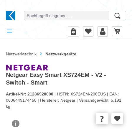
alt springen
Netzwerktechnik
Netzwerkgeräte
Netgear Easy Smart XS724EM - V2 -
Switch - Smart
Artikel-Nr:
21286920000
| HSTN:
XS724EM-200EUS |
EAN:
0606449174458 |
Hersteller:
Netgear |
Versandgewicht:
5.191
kg
Bildergalerie überspringen