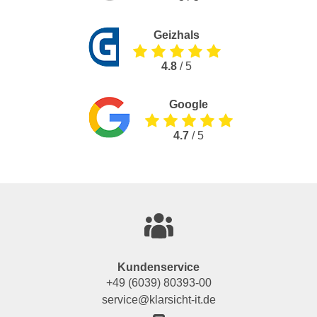
Geizhals
4.8
/ 5
Google
4.7
/ 5
Kundenservice
+49 (6039) 80393-00
service@klarsicht-it.de