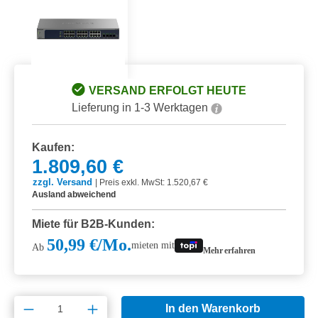
VERSAND ERFOLGT HEUTE
Lieferung in 1-3 Werktagen
Kaufen:
1.809,60 €
zzgl. Versand
|
Preis exkl. MwSt: 1.520,67 €
Ausland abweichend
Miete für B2B-Kunden:
50,99 €/Mo.
mieten mit
Ab
Mehr erfahren
Produkt Anzahl: Gib den gewünschten Wert e
In den Warenkorb