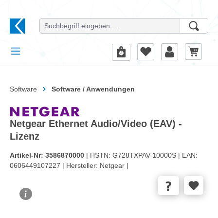
alt springen
Software
Software / Anwendungen
Netgear Ethernet Audio/Video (EAV) -
Lizenz
Artikel-Nr:
3586870000
| HSTN:
G728TXPAV-10000S |
EAN:
0606449107227 |
Hersteller:
Netgear |
Bildergalerie überspringen