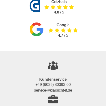
Geizhals
4.8
/ 5
Google
4.7
/ 5
Kundenservice
+49 (6039) 80393-00
service@klarsicht-it.de