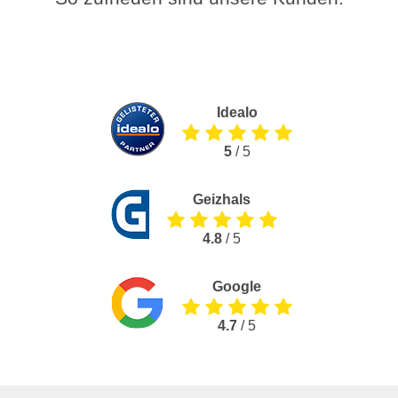
Idealo
5
/ 5
Geizhals
4.8
/ 5
Google
4.7
/ 5