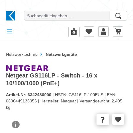
alt springen
Netzwerktechnik
Netzwerkgeräte
Netgear GS116LP - Switch - 16 x
10/100/1000 (PoE+)
Artikel-Nr:
6342486000
| HSTN:
GS116LP-100EUS |
EAN:
0606449133356 |
Hersteller:
Netgear |
Versandgewicht:
2.495
kg
Bildergalerie überspringen