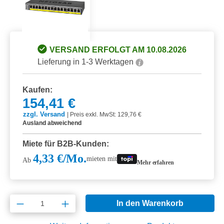
VERSAND ERFOLGT AM 10.08.2026
Lieferung in 1-3 Werktagen
Kaufen:
154,41 €
zzgl. Versand
|
Preis exkl. MwSt: 129,76 €
Ausland abweichend
Miete für B2B-Kunden:
4,33 €/Mo.
mieten mit
Ab
Mehr erfahren
Produkt Anzahl: Gib den gewünschten Wert e
In den Warenkorb