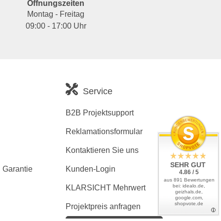
Öffnungszeiten
Montag - Freitag
09:00 - 17:00 Uhr
Service
B2B Projektsupport
Reklamationsformular
Kontaktieren Sie uns
SEHR GUT
 Garantie
Kunden-Login
4.86 / 5
aus 891 Bewertungen
bei: idealo.de,
KLARSICHT Mehrwert
geizhals.de,
google.com,
shopvote.de
Projektpreis anfragen