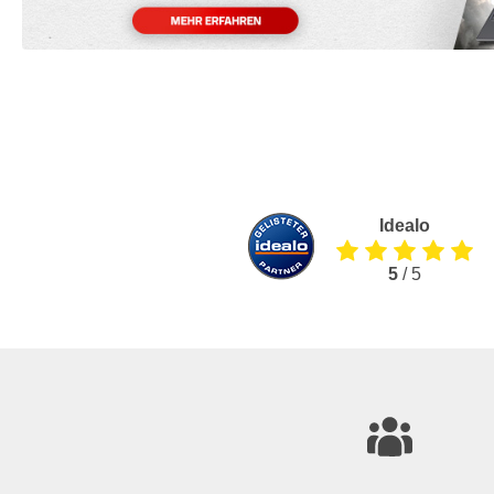
Idealo
5
/ 5