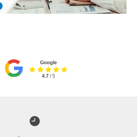
Google
4.7
/ 5