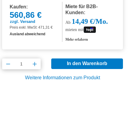
Miete für B2B-
Kaufen:
Kunden:
560,86 €
14,49 €/Mo.
zzgl. Versand
Ab
Preis exkl. MwSt: 471,31 €
mieten mit
Ausland abweichend
Mehr erfahren
Produkt Anzahl: Gib den gewünschten Wert
In den Warenkorb
Weitere Informationen zum Produkt