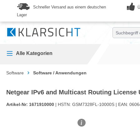
springen
Zur Hauptnavigation springen
Schneller Versand aus einem deutschen
Ü
Lager
Alle Kategorien
Software
Software / Anwendungen
Netgear IPv6 and Multicast Routing License
Artikel-Nr:
1671910000
| HSTN:
GSM7328FL-10000S |
EAN:
0606
Bildergalerie überspringen