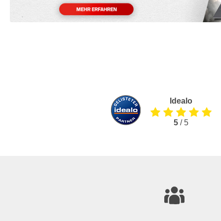
Idealo
5
/ 5