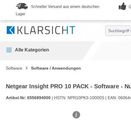
springen
Zur Hauptnavigation springen
Schneller Versand aus einem deutschen
Ü
Lager
Alle Kategorien
Software
Software / Anwendungen
Netgear Insight PRO 10 PACK - Software - Nu
Artikel-Nr:
6556894000
| HSTN:
NPR10PK3-10000S |
EAN:
06064
Bildergalerie überspringen