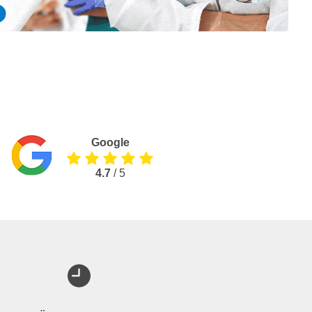
Google
4.7
/ 5