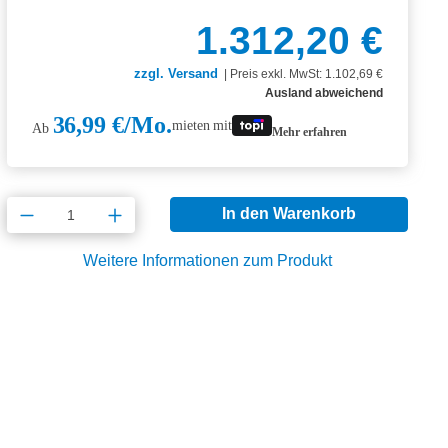
1.312,20 €
zzgl. Versand
|
Preis exkl. MwSt: 1.102,69 €
Ausland abweichend
36,99 €/Mo.
mieten mit
Ab
Mehr erfahren
Produkt Anzahl: Gib den gewünschten Wert
In den Warenkorb
Weitere Informationen zum Produkt