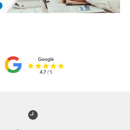
Google
4.7
/ 5