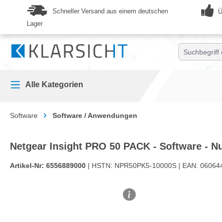
springen
Zur Hauptnavigation springen
Schneller Versand aus einem deutschen
Ü
Lager
Alle Kategorien
Software
Software / Anwendungen
Netgear Insight PRO 50 PACK - Software - Nu
Artikel-Nr:
6556889000
| HSTN:
NPR50PK5-10000S |
EAN:
06064
Bildergalerie überspringen