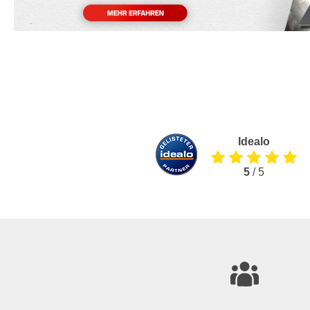
Idealo
5
/ 5