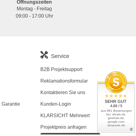
Öffnungszeiten
Montag - Freitag
09:00 - 17:00 Uhr
Service
B2B Projektsupport
Reklamationsformular
Kontaktieren Sie uns
SEHR GUT
 Garantie
Kunden-Login
4.86 / 5
aus 891 Bewertungen
bei: idealo.de,
KLARSICHT Mehrwert
geizhals.de,
google.com,
shopvote.de
Projektpreis anfragen