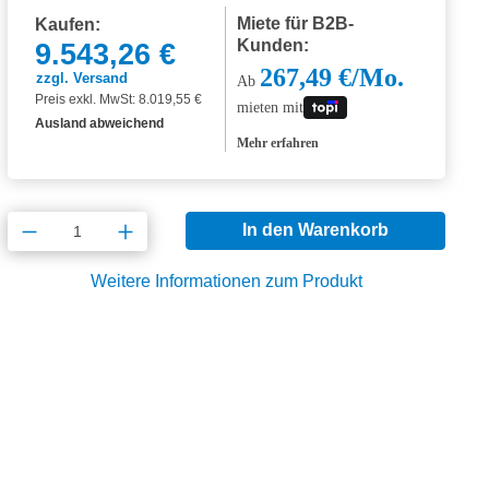
Miete für B2B-
Kaufen:
Kunden:
9.543,26 €
267,49 €/Mo.
zzgl. Versand
Ab
Preis exkl. MwSt: 8.019,55 €
mieten mit
Ausland abweichend
Mehr erfahren
Produkt Anzahl: Gib den gewünschten Wert
In den Warenkorb
Weitere Informationen zum Produkt