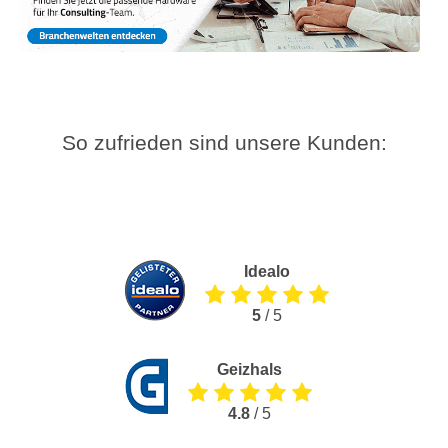
So zufrieden sind unsere Kunden:
Idealo
5
/ 5
Geizhals
4.8
/ 5