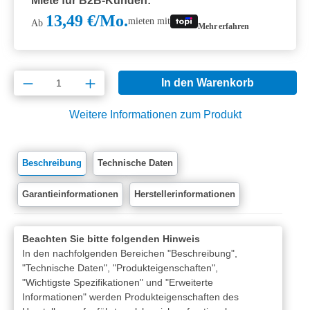
Miete für B2B-Kunden:
13,49 €/Mo.
mieten mit
Ab
Mehr erfahren
Produkt Anzahl: Gib den gewünschten Wert e
In den Warenkorb
Weitere Informationen zum Produkt
Beschreibung
Technische Daten
Garantieinformationen
Herstellerinformationen
Beachten Sie bitte folgenden Hinweis
In den nachfolgenden Bereichen "Beschreibung",
"Technische Daten", "Produkteigenschaften",
"Wichtigste Spezifikationen" und "Erweiterte
Informationen" werden Produkteigenschaften des