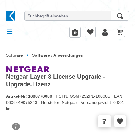
alt springen
Software
Software / Anwendungen
Netgear Layer 3 License Upgrade -
Upgrade-Lizenz
Artikel-Nr:
1688776000
| HSTN:
GSM7252PL-10000S |
EAN:
0606449075243 |
Hersteller:
Netgear |
Versandgewicht:
0.001
kg
Bildergalerie überspringen