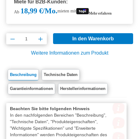
Miete für B2B-Kunden:
18,99 €/Mo.
mieten mit
Ab
Mehr erfahren
Produkt Anzahl: Gib den gewünschten Wert e
In den Warenkorb
Weitere Informationen zum Produkt
Beschreibung
Technische Daten
Garantieinformationen
Herstellerinformationen
Beachten Sie bitte folgenden Hinweis
In den nachfolgenden Bereichen "Beschreibung",
"Technische Daten", "Produkteigenschaften",
"Wichtigste Spezifikationen" und "Erweiterte
Informationen" werden Produkteigenschaften des