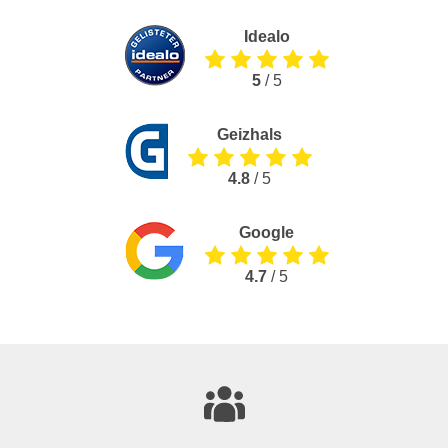
Idealo
5
/ 5
Geizhals
4.8
/ 5
Google
4.7
/ 5