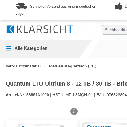
springen
Zur Hauptnavigation springen
Schneller Versand aus einem deutschen
Ü
Lager
Alle Kategorien
Verbrauchsmaterial
Medien Magnetisch (PC)
Quantum LTO Ultrium 8 - 12 TB / 30 TB - Bri
Artikel-Nr:
5889131000
| HSTN:
MR-L8MQN-01 |
EAN:
076826804
Bildergalerie überspringen