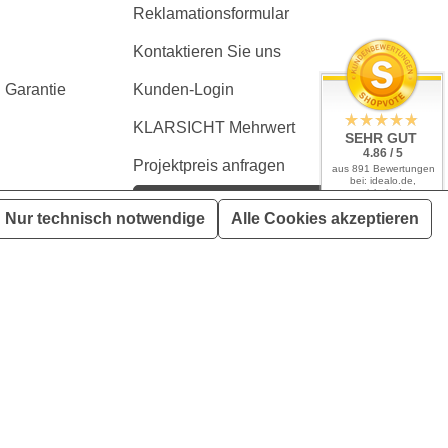
Reklamationsformular
Kontaktieren Sie uns
 Garantie
Kunden-Login
KLARSICHT Mehrwert
SEHR GUT
4.86 / 5
Projektpreis anfragen
aus 891 Bewertungen
bei: idealo.de,
geizhals.de,
Kaufvertrag widerrufen
google.com,
Nur technisch notwendige
Alle Cookies akzeptieren
shopvote.de
en, wenn nicht anders angegeben
tliches Zubehör zeigen. Ausschlaggebend ist immer der Lieferumfang
er ist ausgeschlossen.