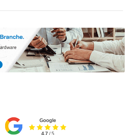
Google
4.7
/ 5