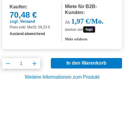
Miete für B2B-
Kaufen:
Kunden:
70,48 €
1,97 €/Mo.
zzgl. Versand
Ab
Preis exkl. MwSt: 59,23 €
mieten mit
Ausland abweichend
Mehr erfahren
Produkt Anzahl: Gib den gewünschten Wert
In den Warenkorb
Weitere Informationen zum Produkt