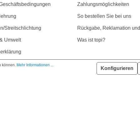
 Geschäftsbedingungen
Zahlungsmöglichkeiten
lehrung
So bestellen Sie bei uns
/Streitschlichtung
Rückgabe, Reklamation und
 & Umwelt
Was ist topi?
erklärung
r Barrierefreiheit
zu können.
Mehr Informationen ...
Konfigurieren
GMBH | * Alle Preise inkl. gesetzl. Mehrwertsteuer zzgl. Versandkost
n Dritten zur Verfügung gestellt und können teilweise optional erhäl
ng. Eine Haftung auf Richtigkeit der technischen Daten und Datenblätt