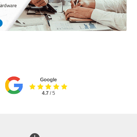
Google
4.7
/ 5