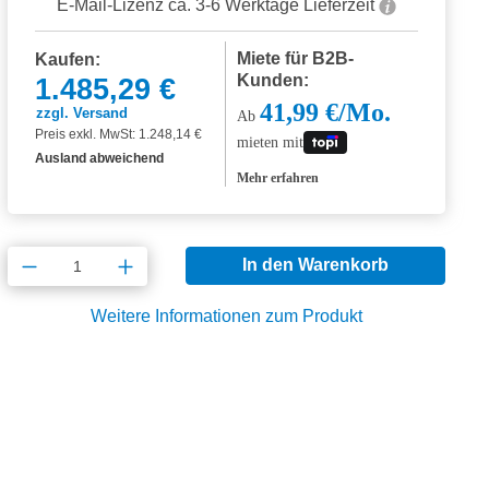
E-Mail-Lizenz ca. 3-6 Werktage Lieferzeit
Miete für B2B-
Kaufen:
Kunden:
1.485,29 €
41,99 €/Mo.
zzgl. Versand
Ab
Preis exkl. MwSt: 1.248,14 €
mieten mit
Ausland abweichend
Mehr erfahren
Produkt Anzahl: Gib den gewünschten Wert
In den Warenkorb
Weitere Informationen zum Produkt