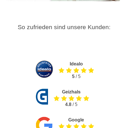
So zufrieden sind unsere Kunden:
Idealo
5
/ 5
Geizhals
4.8
/ 5
Google