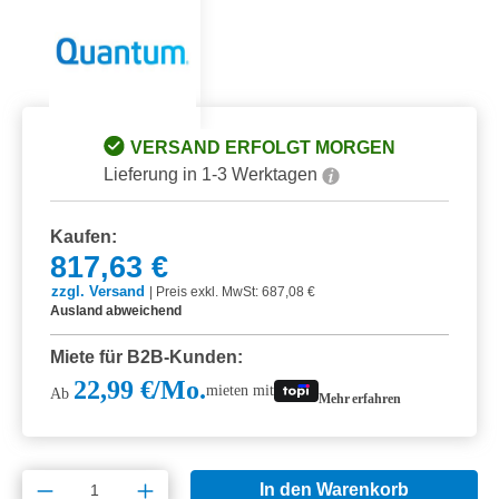
VERSAND ERFOLGT MORGEN
Lieferung in 1-3 Werktagen
Kaufen:
817,63 €
zzgl. Versand
|
Preis exkl. MwSt: 687,08 €
Ausland abweichend
Miete für B2B-Kunden:
22,99 €/Mo.
mieten mit
Ab
Mehr erfahren
Produkt Anzahl: Gib den gewünschten Wert e
In den Warenkorb