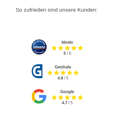
So zufrieden sind unsere Kunden:
Idealo
5
/ 5
Geizhals
4.8
/ 5
Google
4.7
/ 5