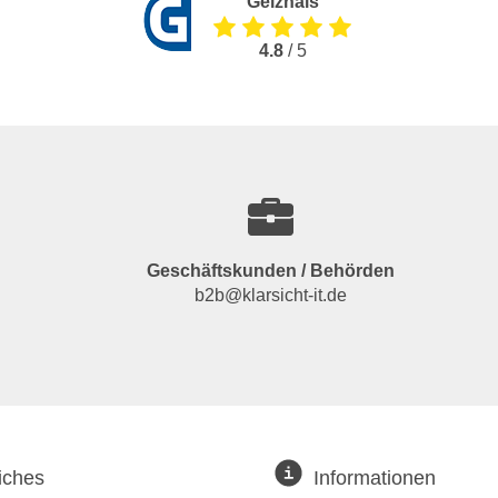
Geizhals
4.8
/ 5
Geschäftskunden / Behörden
b2b@klarsicht-it.de
iches
Informationen