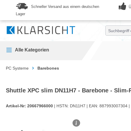
springen
Zur Hauptnavigation springen
Schneller Versand aus einem deutschen
Ü
Lager
Alle Kategorien
PC Systeme
Barebones
Shuttle XPC slim DN11H7 - Barebone - Slim-
Artikel-Nr:
20667966000
| HSTN:
DN11H7 |
EAN:
887993007304 |