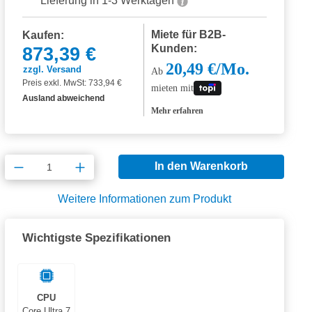
Lieferung in 1-3 Werktagen
Miete für B2B-
Kaufen:
Kunden:
873,39 €
20,49 €/Mo.
zzgl. Versand
Ab
Preis exkl. MwSt: 733,94 €
mieten mit
Ausland abweichend
Mehr erfahren
Produkt Anzahl: Gib den gewünschten Wert
In den Warenkorb
Weitere Informationen zum Produkt
Wichtigste Spezifikationen
CPU
Core Ultra 7