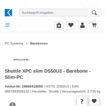
alt springen
PC Systeme
Barebones
Shuttle XPC slim DS50U3 - Barebone -
Slim-PC
Artikel-Nr:
18666418000
| HSTN:
DS50U3 |
EAN:
0887993006192 |
Hersteller:
Shuttle |
Versandgewicht:
2.735 kg