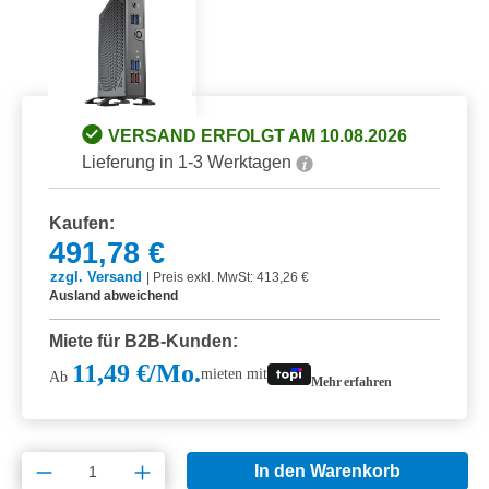
VERSAND ERFOLGT AM 10.08.2026
Lieferung in 1-3 Werktagen
Kaufen:
491,78 €
zzgl. Versand
|
Preis exkl. MwSt: 413,26 €
Ausland abweichend
Miete für B2B-Kunden:
11,49 €/Mo.
mieten mit
Ab
Mehr erfahren
Produkt Anzahl: Gib den gewünschten Wert e
In den Warenkorb