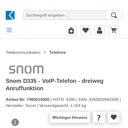
alt springen
Telekommunikation
Telefone
Snom D335 - VoIP-Telefon - dreiweg
Anruffunktion
Artikel-Nr:
7460515000
| HSTN:
4390 |
EAN:
4260059582506 |
Hersteller:
Snom |
Versandgewicht:
1.154 kg
Wichtiger Hinweis