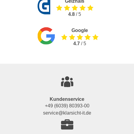
Geizhals
4.8
/ 5
Google
4.7
/ 5
Kundenservice
+49 (6039) 80393-00
service@klarsicht-it.de