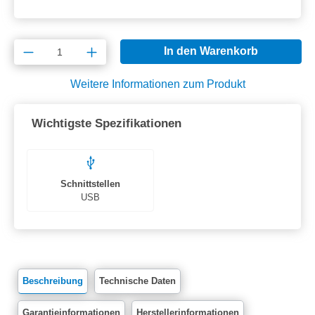
Produkt Anzahl: Gib den gewünschten Wert e
In den Warenkorb
Weitere Informationen zum Produkt
Wichtigste Spezifikationen
Schnittstellen
USB
Beschreibung
Technische Daten
Garantieinformationen
Herstellerinformationen