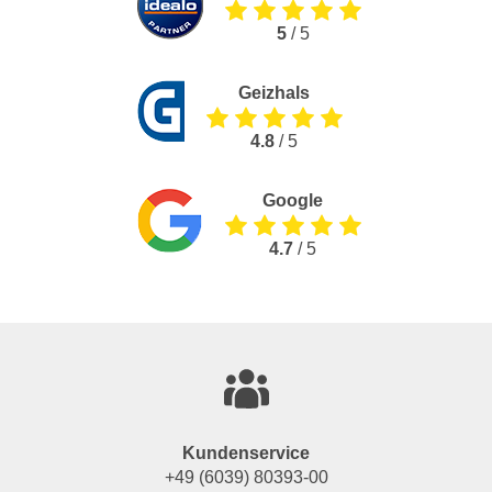
5
/ 5
Geizhals
4.8
/ 5
Google
4.7
/ 5
Kundenservice
+49 (6039) 80393-00