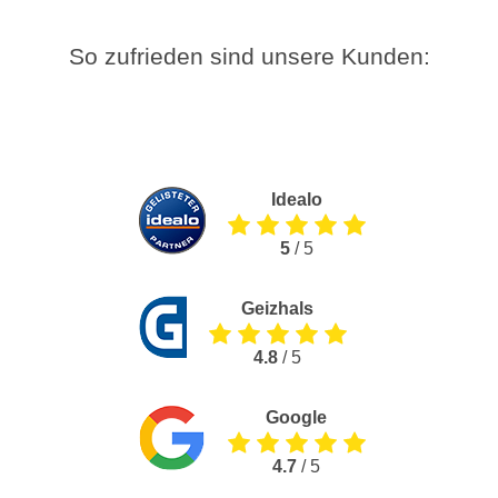
So zufrieden sind unsere Kunden:
Idealo
5
/ 5
Geizhals
4.8
/ 5
Google
4.7
/ 5