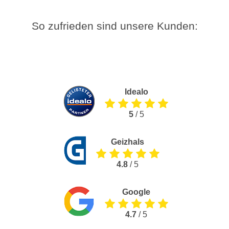
So zufrieden sind unsere Kunden:
Idealo
5
/ 5
Geizhals
4.8
/ 5
Google
4.7
/ 5