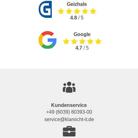
Geizhals
4.8
/ 5
Google
4.7
/ 5
Kundenservice
+49 (6039) 80393-00
service@klarsicht-it.de