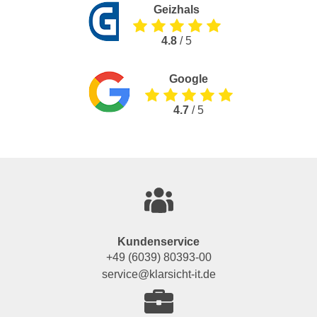
Geizhals
4.8
/ 5
Google
4.7
/ 5
Kundenservice
+49 (6039) 80393-00
service@klarsicht-it.de