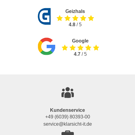
Geizhals
4.8
/ 5
Google
4.7
/ 5
Kundenservice
+49 (6039) 80393-00
service@klarsicht-it.de