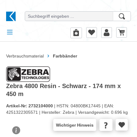
alt springen
Verbrauchsmaterial
Farbbänder
Zebra 4800 Resin - Schwarz - 174 mm x
450 m
Artikel-Nr:
2732104000
| HSTN:
04800BK17445 |
EAN:
4251322305571 |
Hersteller:
Zebra |
Versandgewicht:
0.696 kg
Wichtiger Hinweis