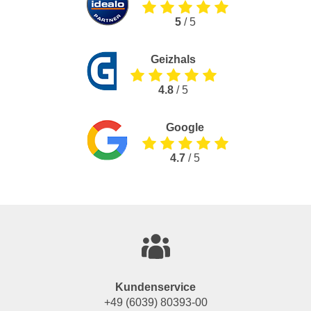
5
/ 5
Geizhals
4.8
/ 5
Google
4.7
/ 5
Kundenservice
+49 (6039) 80393-00