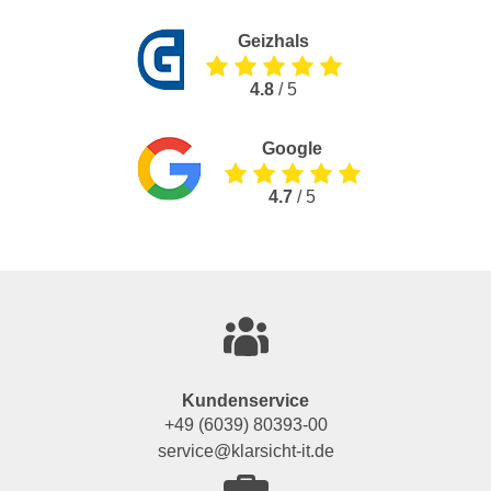
Geizhals
4.8
/ 5
Google
4.7
/ 5
Kundenservice
+49 (6039) 80393-00
service@klarsicht-it.de