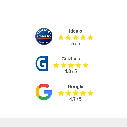
Idealo
5
/ 5
Geizhals
4.8
/ 5
Google
4.7
/ 5