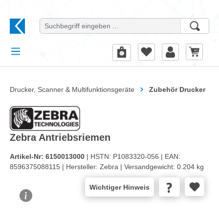
alt springen
Drucker, Scanner & Multifunktionsgeräte
Zubehör Drucker
Zebra Antriebsriemen
Artikel-Nr:
6150013000
| HSTN:
P1083320-056 |
EAN:
8596375088115 |
Hersteller:
Zebra |
Versandgewicht:
0.204 kg
Wichtiger Hinweis
Bildergalerie überspringen