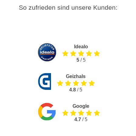
So zufrieden sind unsere Kunden:
Idealo
5
/ 5
Geizhals
4.8
/ 5
Google
4.7
/ 5