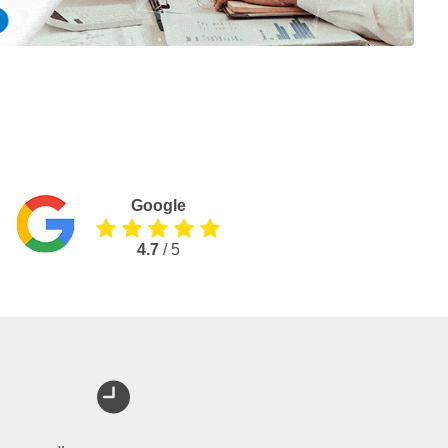
Google
4.7
/ 5