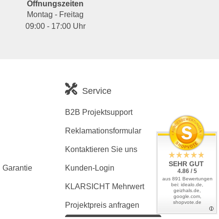
Öffnungszeiten
Montag - Freitag
09:00 - 17:00 Uhr
Service
B2B Projektsupport
Reklamationsformular
Kontaktieren Sie uns
SEHR GUT
 Garantie
Kunden-Login
4.86 / 5
aus 891 Bewertungen
bei: idealo.de,
KLARSICHT Mehrwert
geizhals.de,
google.com,
shopvote.de
Projektpreis anfragen