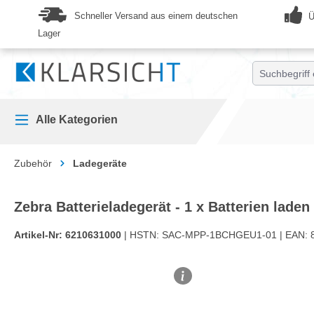
springen
Zur Hauptnavigation springen
Schneller Versand aus einem deutschen
Ü
Lager
Alle Kategorien
Zubehör
Ladegeräte
Zebra Batterieladegerät - 1 x Batterien laden
Artikel-Nr:
6210631000
| HSTN:
SAC-MPP-1BCHGEU1-01 |
EAN:
Bildergalerie überspringen