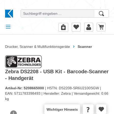
alt springen
Drucker, Scanner & Multifunktionsgeräte
Scanner
Zebra DS2208 - USB Kit - Barcode-Scanner
- Handgerät
Artikel-Nr:
5208665000
| HSTN:
DS2208-SR6U2100SGW |
EAN:
5711783398493 |
Hersteller:
Zebra |
Versandgewicht:
0.66
kg
Wichtiger Hinweis