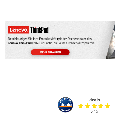
Idealo
5
/ 5