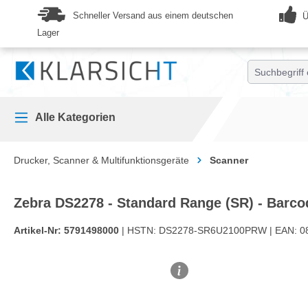
springen
Zur Hauptnavigation springen
Schneller Versand aus einem deutschen
Ü
Lager
Alle Kategorien
Drucker, Scanner & Multifunktionsgeräte
Scanner
Zebra DS2278 - Standard Range (SR) - Barc
Artikel-Nr:
5791498000
| HSTN:
DS2278-SR6U2100PRW |
EAN:
0
Bildergalerie überspringen