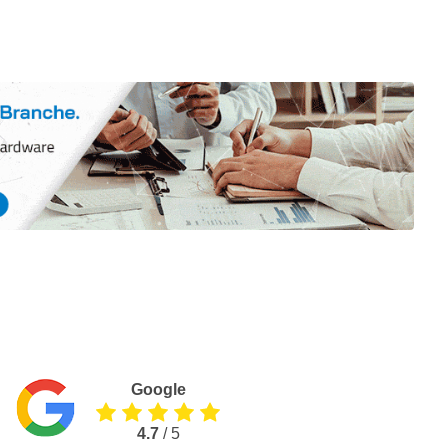
Google
4.7
/ 5