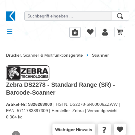
alt springen
Drucker, Scanner & Multifunktionsgeräte
Scanner
Zebra DS2278 - Standard Range (SR) -
Barcode-Scanner
Artikel-Nr:
5826283000
| HSTN:
DS2278-SR00006ZZWW |
EAN:
5711783897309 |
Hersteller:
Zebra |
Versandgewicht:
0.304 kg
Wichtiger Hinweis