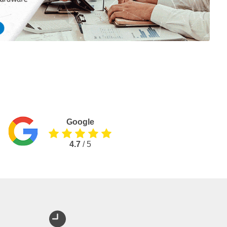
Google
4.7
/ 5