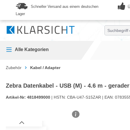
springen
Zur Hauptnavigation springen
Schneller Versand aus einem deutschen
Ü
Lager
Alle Kategorien
Zubehör
Kabel / Adapter
Zebra Datenkabel - USB (M) - 4.6 m - gerader
Artikel-Nr:
4818499000
| HSTN:
CBA-U47-S15ZAR |
EAN:
078355
Bildergalerie überspringen