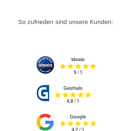
So zufrieden sind unsere Kunden:
Idealo
5
/ 5
Geizhals
4.8
/ 5
Google
4.7
/ 5